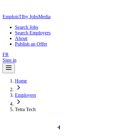
EmploisTI
by JobsMedia
Search Jobs
Search Employers
About
Publish an Offer
FR
Sign in
Home
Employers
Tetra Tech