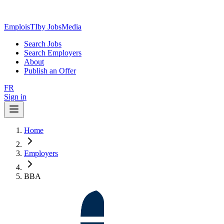
EmploisTI
by JobsMedia
Search Jobs
Search Employers
About
Publish an Offer
FR
Sign in
Home
Employers
BBA