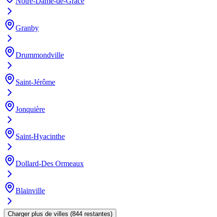
Notre-Dame-de-Grâce
Granby
Drummondville
Saint-Jérôme
Jonquière
Saint-Hyacinthe
Dollard-Des Ormeaux
Blainville
Charger plus de villes
(
844
restantes
)