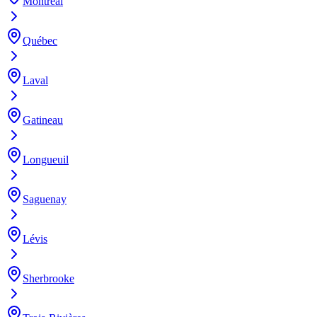
Montréal
Québec
Laval
Gatineau
Longueuil
Saguenay
Lévis
Sherbrooke