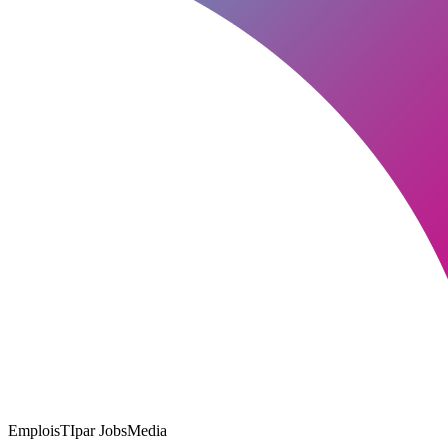
EmploisTI
par JobsMedia