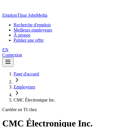
EmploisTI
par JobsMedia
Recherche d'emplois
Meilleurs employeurs
À propos
Publier une offre
EN
Connexion
Page d'accueil
Employeurs
CMC Électronique Inc.
Carrière en TI chez
CMC Électronique Inc.