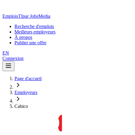
EmploisTI
par JobsMedia
Recherche d'emplois
Meilleurs employeurs
À propos
Publier une offre
EN
Connexion
Page d'accueil
Employeurs
Cabico