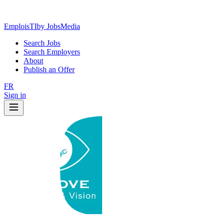
EmploisTI
by JobsMedia
Search Jobs
Search Employers
About
Publish an Offer
FR
Sign in