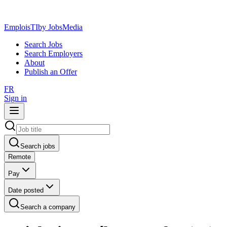
EmploisTI
by JobsMedia
Search Jobs
Search Employers
About
Publish an Offer
FR
Sign in
Search jobs
Remote
Pay
Date posted
Search a company