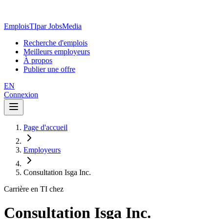
EmploisTI
par JobsMedia
Recherche d'emplois
Meilleurs employeurs
À propos
Publier une offre
EN
Connexion
Page d'accueil
Employeurs
Consultation Isga Inc.
Carrière en TI chez
Consultation Isga Inc.