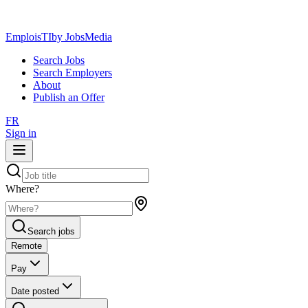
EmploisTI
by JobsMedia
Search Jobs
Search Employers
About
Publish an Offer
FR
Sign in
Where?
Search jobs
Remote
Pay
Date posted