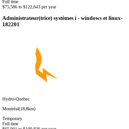
Full time
$75,586 to $122,643 per year
Administrateur(trice) systèmes i - windows et linux-
182201
Hydro-Quebec
Montréal
(
18,8km
)
Temporary
Full time
$65,901 to $109,836 per year