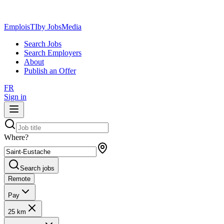
EmploisTI
by JobsMedia
Search Jobs
Search Employers
About
Publish an Offer
FR
Sign in
Where?
Search jobs
Remote
Pay
25 km