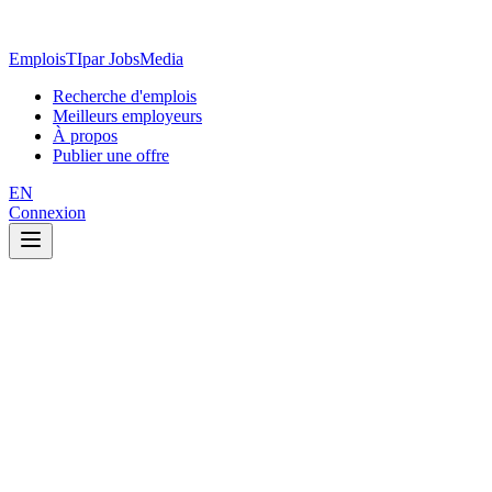
EmploisTI
par JobsMedia
Recherche d'emplois
Meilleurs employeurs
À propos
Publier une offre
EN
Connexion