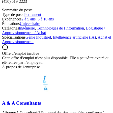
(450) 619-2223
Sommaire du poste
Type de poste
Permanent
Expériences
2 à 5 ans
,
5 à 10 ans
Éducations
Universitaire
Catégories
Ingénierie
,
Technologies de l'information
,
Logistique /
Approvisionnement / Achat
Spécialisations
Génie Industriel
,
Intelligence artificielle (IA)
,
Achat et
Approvisionnement
Offre d’emploi inactive
Cette offre d’emploi n’est plus disponible. Elle a peut-être expiré ou
été retirée par l’employeur.
À propos de l'entreprise
A & A Consultants
A&amp;A Consultants? Pourquoi devriez-vous faire confiance à