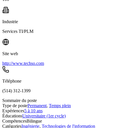
Industrie
Services TI/PLM
Site web
http://www.techso.com
Téléphone
(514) 312-1399
Sommaire du poste
Type de poste
Permanent
,
Temps plein
Expériences
5 à 10 ans
Éducations
Universitaire (1er cycle)
Compétences
Bilingue
Catégories
Ingénierie
,
Technologies de l'information