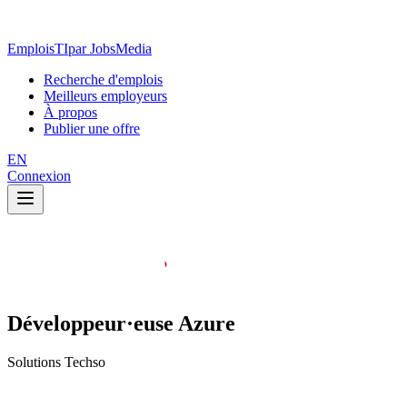
EmploisTI
par JobsMedia
Recherche d'emplois
Meilleurs employeurs
À propos
Publier une offre
EN
Connexion
Développeur·euse Azure
Solutions Techso