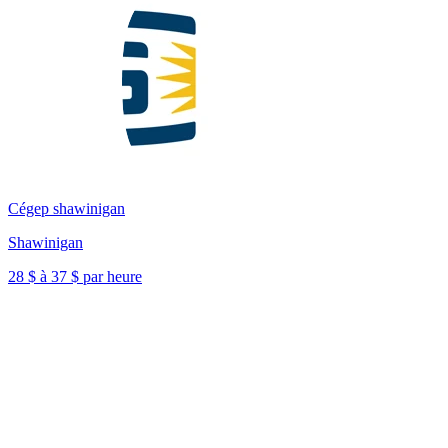
Cégep shawinigan
Shawinigan
28 $ à 37 $ par heure