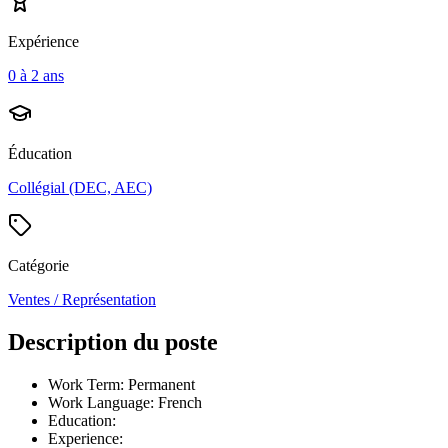
Expérience
0 à 2 ans
Éducation
Collégial (DEC, AEC)
Catégorie
Ventes / Représentation
Description du poste
Work Term: Permanent
Work Language: French
Education:
Experience: