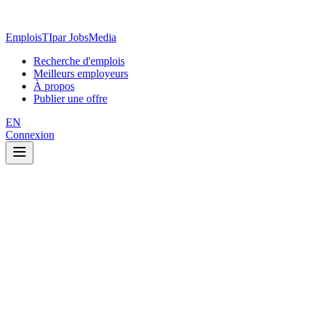
EmploisTI
par JobsMedia
Recherche d'emplois
Meilleurs employeurs
À propos
Publier une offre
EN
Connexion