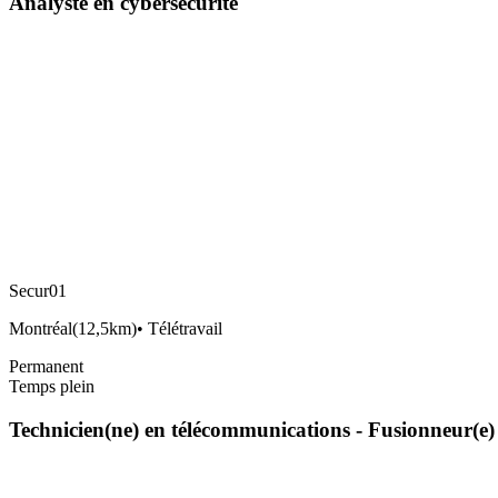
Analyste en cybersécurité
Secur01
Montréal
(
12,5km
)
•
Télétravail
Permanent
Temps plein
Technicien(ne) en télécommunications - Fusionneur(e)