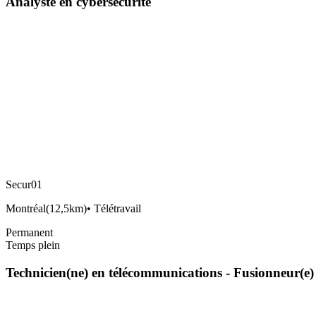
Analyste en cybersécurité
Secur01
Montréal
(
12,5km
)
•
Télétravail
Permanent
Temps plein
Technicien(ne) en télécommunications - Fusionneur(e)