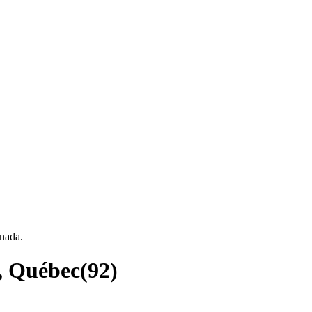
nada.
e, Québec
(
92
)