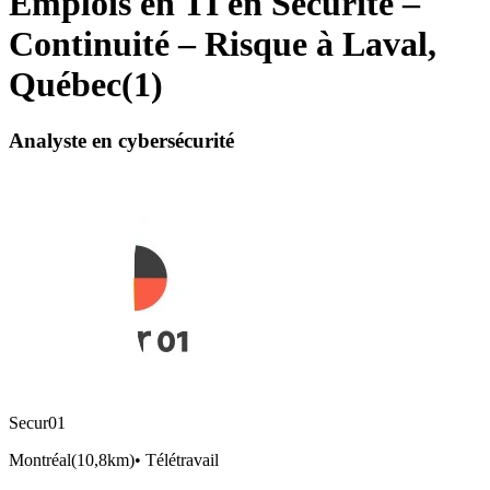
Emplois en TI en Sécurité –
Continuité – Risque à Laval,
Québec
(
1
)
Analyste en cybersécurité
Secur01
Montréal
(
10,8km
)
•
Télétravail