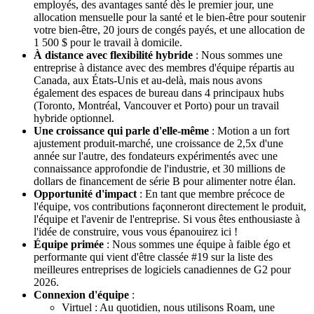
employés, des avantages santé dès le premier jour, une
allocation mensuelle pour la santé et le bien-être pour soutenir
votre bien-être, 20 jours de congés payés, et une allocation de
1 500 $ pour le travail à domicile.
À distance avec flexibilité hybride
: Nous sommes une
entreprise à distance avec des membres d'équipe répartis au
Canada, aux États-Unis et au-delà, mais nous avons
également des espaces de bureau dans 4 principaux hubs
(Toronto, Montréal, Vancouver et Porto) pour un travail
hybride optionnel.
Une croissance qui parle d'elle-même
: Motion a un fort
ajustement produit-marché, une croissance de 2,5x d'une
année sur l'autre, des fondateurs expérimentés avec une
connaissance approfondie de l'industrie, et 30 millions de
dollars de financement de série B pour alimenter notre élan.
Opportunité d'impact
: En tant que membre précoce de
l'équipe, vos contributions façonneront directement le produit,
l'équipe et l'avenir de l'entreprise. Si vous êtes enthousiaste à
l'idée de construire, vous vous épanouirez ici !
Équipe primée
: Nous sommes une équipe à faible égo et
performante qui vient d'être classée #19 sur la liste des
meilleures entreprises de logiciels canadiennes de G2 pour
2026.
Connexion d'équipe
:
Virtuel : Au quotidien, nous utilisons Roam, une