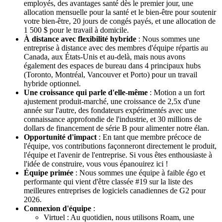
employés, des avantages santé dès le premier jour, une
allocation mensuelle pour la santé et le bien-être pour soutenir
votre bien-être, 20 jours de congés payés, et une allocation de
1 500 $ pour le travail à domicile.
À distance avec flexibilité hybride
: Nous sommes une
entreprise à distance avec des membres d'équipe répartis au
Canada, aux États-Unis et au-delà, mais nous avons
également des espaces de bureau dans 4 principaux hubs
(Toronto, Montréal, Vancouver et Porto) pour un travail
hybride optionnel.
Une croissance qui parle d'elle-même
: Motion a un fort
ajustement produit-marché, une croissance de 2,5x d'une
année sur l'autre, des fondateurs expérimentés avec une
connaissance approfondie de l'industrie, et 30 millions de
dollars de financement de série B pour alimenter notre élan.
Opportunité d'impact
: En tant que membre précoce de
l'équipe, vos contributions façonneront directement le produit,
l'équipe et l'avenir de l'entreprise. Si vous êtes enthousiaste à
l'idée de construire, vous vous épanouirez ici !
Équipe primée
: Nous sommes une équipe à faible égo et
performante qui vient d'être classée #19 sur la liste des
meilleures entreprises de logiciels canadiennes de G2 pour
2026.
Connexion d'équipe
:
Virtuel : Au quotidien, nous utilisons Roam, une