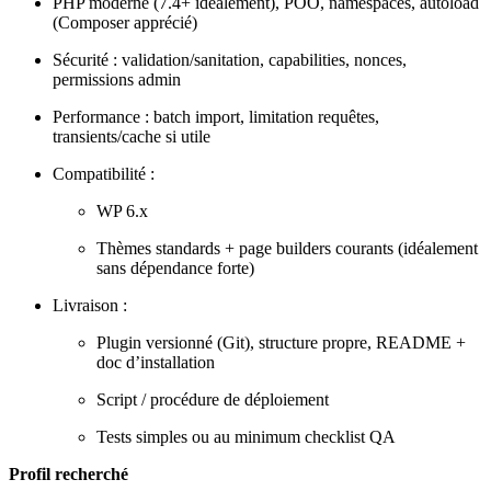
PHP moderne (7.4+ idéalement), POO, namespaces, autoload
(Composer apprécié)
Sécurité : validation/sanitation, capabilities, nonces,
permissions admin
Performance : batch import, limitation requêtes,
transients/cache si utile
Compatibilité :
WP 6.x
Thèmes standards + page builders courants (idéalement
sans dépendance forte)
Livraison :
Plugin versionné (Git), structure propre, README +
doc d’installation
Script / procédure de déploiement
Tests simples ou au minimum checklist QA
Profil recherché