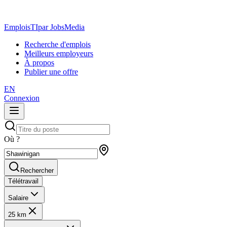
EmploisTI
par JobsMedia
Recherche d'emplois
Meilleurs employeurs
À propos
Publier une offre
EN
Connexion
Où ?
Rechercher
Télétravail
Salaire
25 km