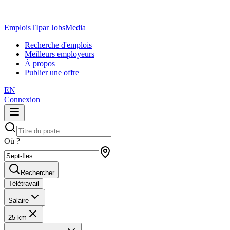
EmploisTI
par JobsMedia
Recherche d'emplois
Meilleurs employeurs
À propos
Publier une offre
EN
Connexion
Où ?
Rechercher
Télétravail
Salaire
25 km