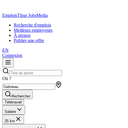
EmploisTI
par JobsMedia
Recherche d'emplois
Meilleurs employeurs
À propos
Publier une offre
EN
Connexion
Où ?
Rechercher
Télétravail
Salaire
25 km