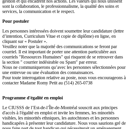
gestion et qui encadrent nos actions. Les valeurs qui nous unissent
sont la collaboration, le professionnalisme, la qualité des soins et
services, la communication et le respect.
Pour postuler
Les personnes intéressées doivent soumettre leur candidature (lettre
d’intention, Curriculum Vitae et copie de diplôme) en ligne, en
cliquant sur « Postuler ».
Veuillez noter que la majorité des communications se feront par
courriel. Il est important de porter une attention particulière aux
courriels "Ressources Humaines" qui risquent de se retrouver dans
la section " courrier indésirable ou Spam" par erreur.
Nous ne communiquerons qu’avec les personnes sélectionnées pour
une entrevue ou une évaluation des connaissances.
Pour toute interrogation relative au poste, nous vous encourageons à
contacter Madame Romy Petit au (514) 265-0738
Programme d'égalité en emploi
Le CIUSSS de l’Est-de-l’Île-de-Montréal souscrit aux principes
d'accès à l'égalité en emploi et invite les femmes, les minorités
visibles, les minorités ethniques, les autochtones et les personnes
handicapées à présenter leur candidature. Nous vous saurions gré de
nous faire part de tout handicap qui nécessiterait un aménagement