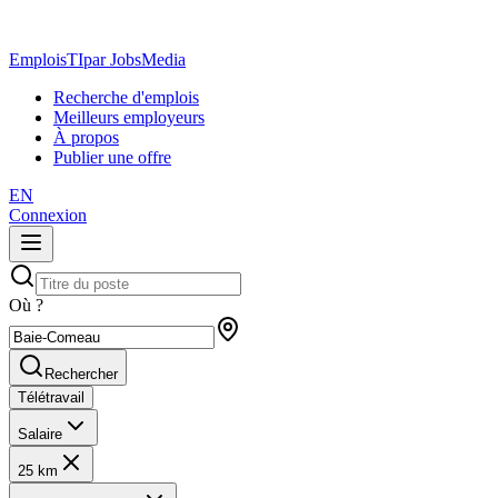
EmploisTI
par JobsMedia
Recherche d'emplois
Meilleurs employeurs
À propos
Publier une offre
EN
Connexion
Où ?
Rechercher
Télétravail
Salaire
25 km