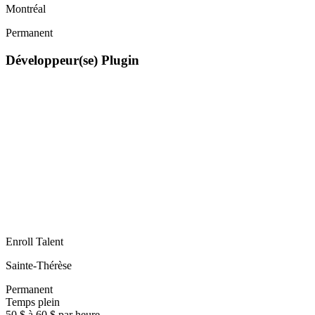
Montréal
Permanent
Développeur(se) Plugin
Enroll Talent
Sainte-Thérèse
Permanent
Temps plein
50 $ à 60 $ par heure