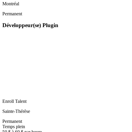
Montréal
Permanent
Développeur(se) Plugin
Enroll Talent
Sainte-Thérèse
Permanent
Temps plein
50 $ à 60 $ par heure