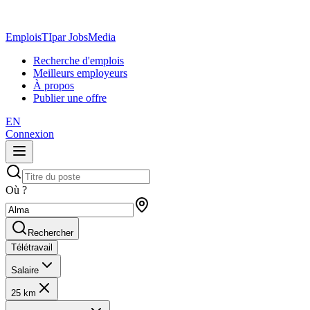
EmploisTI
par JobsMedia
Recherche d'emplois
Meilleurs employeurs
À propos
Publier une offre
EN
Connexion
Où ?
Rechercher
Télétravail
Salaire
25 km