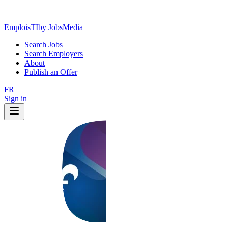
EmploisTI
by JobsMedia
Search Jobs
Search Employers
About
Publish an Offer
FR
Sign in