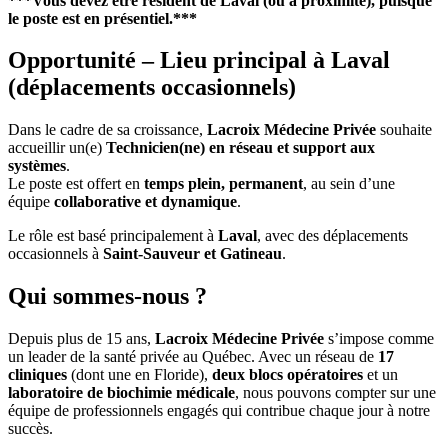
***Vous devez être résident de Laval (ou à proximité), puisque
le poste est en présentiel.***
Opportunité – Lieu principal à Laval
(déplacements occasionnels)
Dans le cadre de sa croissance,
Lacroix Médecine Privée
souhaite
accueillir un(e)
Technicien(ne) en réseau et support aux
systèmes
.
Le poste est offert en
temps plein, permanent
, au sein d’une
équipe
collaborative et dynamique
.
Le rôle est basé principalement à
Laval
, avec des déplacements
occasionnels à
Saint-Sauveur et Gatineau
.
Qui sommes-nous ?
Depuis plus de 15 ans,
Lacroix Médecine Privée
s’impose comme
un leader de la santé privée au Québec. Avec un réseau de
17
cliniques
(dont une en Floride),
deux blocs opératoires
et un
laboratoire de biochimie médicale
, nous pouvons compter sur une
équipe de professionnels engagés qui contribue chaque jour à notre
succès.