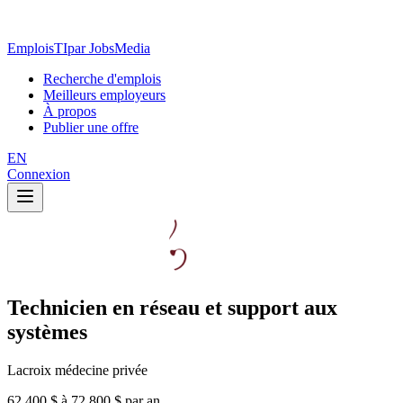
EmploisTI
par JobsMedia
Recherche d'emplois
Meilleurs employeurs
À propos
Publier une offre
EN
Connexion
Technicien en réseau et support aux
systèmes
Lacroix médecine privée
62 400 $ à 72 800 $ par an