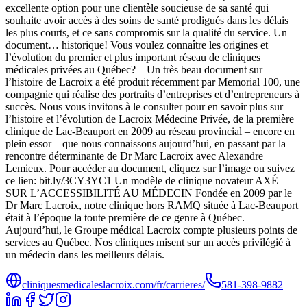
excellente option pour une clientèle soucieuse de sa santé qui
souhaite avoir accès à des soins de santé prodigués dans les délais
les plus courts, et ce sans compromis sur la qualité du service. Un
document… historique! Vous voulez connaître les origines et
l’évolution du premier et plus important réseau de cliniques
médicales privées au Québec?—Un très beau document sur
l’histoire de Lacroix a été produit récemment par Memorial 100, une
compagnie qui réalise des portraits d’entreprises et d’entrepreneurs à
succès. Nous vous invitons à le consulter pour en savoir plus sur
l’histoire et l’évolution de Lacroix Médecine Privée, de la première
clinique de Lac-Beauport en 2009 au réseau provincial – encore en
plein essor – que nous connaissons aujourd’hui, en passant par la
rencontre déterminante de Dr Marc Lacroix avec Alexandre
Lemieux. Pour accéder au document, cliquez sur l’image ou suivez
ce lien: bit.ly/3CY3YC1 Un modèle de clinique novateur AXÉ
SUR L’ACCESSIBILITÉ AU MÉDECIN Fondée en 2009 par le
Dr Marc Lacroix, notre clinique hors RAMQ située à Lac-Beauport
était à l’époque la toute première de ce genre à Québec.
Aujourd’hui, le Groupe médical Lacroix compte plusieurs points de
services au Québec. Nos cliniques misent sur un accès privilégié à
un médecin dans les meilleurs délais.
cliniquesmedicaleslacroix.com/fr/carrieres/
581-398-9882