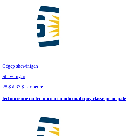
Cégep shawinigan
Shawinigan
28 $ à 37 $ par heure
technicienne ou technicien en informatique, classe principale