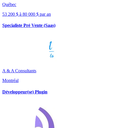
Québec
53 200 $ à 80 000 $ par an
Specialiste Pré Vente (Saas)
A & A Consultants
Montréal
Développeur(se) Plugin