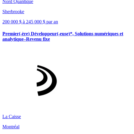
Nord Quantique
Sherbrooke
200 000 $ à 245 000 $ par an
Premier(-ère) Développeur(-euse)*, Solutions numériques et
analytique–Revenu fixe
La Caisse
Montréal