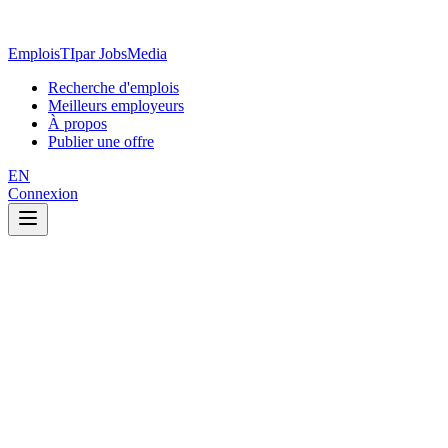
EmploisTI
par JobsMedia
Recherche d'emplois
Meilleurs employeurs
À propos
Publier une offre
EN
Connexion