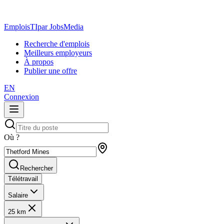
EmploisTI
par JobsMedia
Recherche d'emplois
Meilleurs employeurs
À propos
Publier une offre
EN
Connexion
Où ?
Rechercher
Télétravail
Salaire
25 km