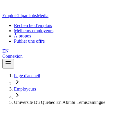
EmploisTI
par JobsMedia
Recherche d'emplois
Meilleurs employeurs
À propos
Publier une offre
EN
Connexion
Page d'accueil
Employeurs
Universite Du Quebec En Abitibi-Temiscamingue