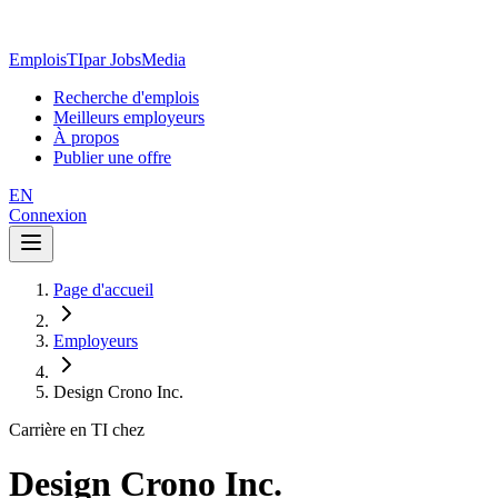
EmploisTI
par JobsMedia
Recherche d'emplois
Meilleurs employeurs
À propos
Publier une offre
EN
Connexion
Page d'accueil
Employeurs
Design Crono Inc.
Carrière en TI chez
Design Crono Inc.